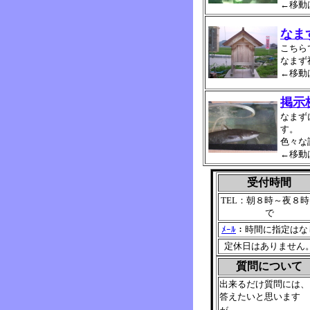
←移動
なま
こちら
なまず
←移動
掲示
なまず
す。
色々な
←移動
受付時間
TEL：朝８時～夜８時
で
ﾒｰﾙ
：時間に指定はな
定休日はありません
質問について
出来るだけ質問には、
答えたいと思います
、