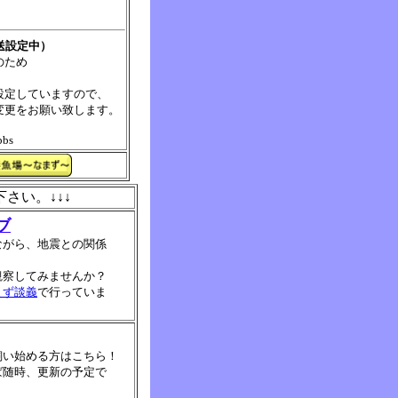
送設定中）
ため
していますので、
をお願い致します。
bbs
さい。↓↓↓
ブ
ながら、地震との関係
観察してみませんか？
まず談義
で行っていま
飼い始める方はこちら！
ば随時、更新の予定で