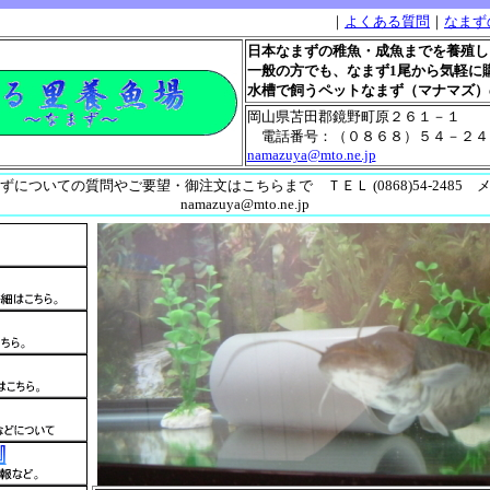
｜
よくある質問
｜
なまず
日本なまずの稚魚・成魚までを養殖し
一般の方でも、なまず1尾から気軽に
水槽で飼うペットなまず（マナマズ）
岡山県苫田郡鏡野町原２６１－１
電話番号：（０８６８）５４－２４８
namazuya@mto.ne.jp
ずについての質問やご要望・御注文はこちらまで ＴＥＬ (0868)54-2485 
namazuya@mto.ne.jp