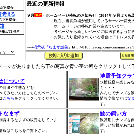
最近の更新情報
９月
・ホームページ移転のお知らせ（2014年９月より転
現在、当養魚場が使用しているサーバー変更の
ホームページの移転作業を進めています。
各ページから新しいページに転送するように設定
お気に入り登録されている場合はアドレスの変更
⇒⇒
掲示板『なまず談義
』http://8106.teacup.com/conamazuya/
いページがありましたら下の写真か青い字の所をクリック！して下
地震予知クラ
鯰について
水槽観察を楽しみ
の特徴や生態などを
も・・・
べてみたい方はこちらのページへ！
みんなでナマズを
は
こちら
をクリックしてください。
情報交換などは
な
す。
トなまず
鯰の飼い方
飼育するなまずの販売をしていま
観賞用にナマズを
新しい情報があれ
情報はこちらをご覧下さい。
す。