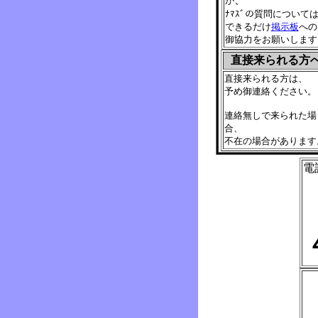
が
ﾅﾏｽﾞの質問について
できるだけ
掲示板
への
御協力をお願いします
直接来られる方
直接来られる方は、
予め御連絡ください。
連絡無しで来られた場
合、
不在の場合があります
電