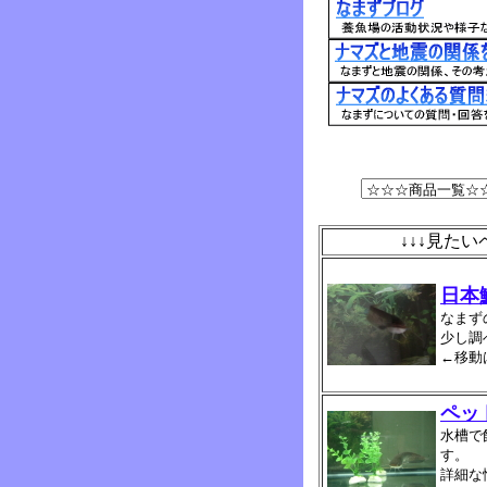
↓↓↓見た
日本
なまず
少し調
←移動
ペッ
水槽で
す。
詳細な