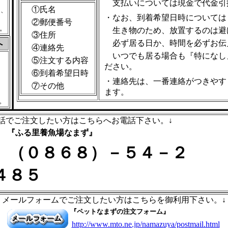
支払いについては現金で代金引
①氏名
は、
・なお、到着希望日時については
②郵便番号
。
生き物のため、放置するのは避
③住所
へ
必ず居る日か、時間を必ずお伝
④連絡先
いつでも居る場合も『特になし
⑤注文する内容
ださい。
⑥到着希望日時
・連絡先は、一番連絡がつきやす
⑦その他
ます。
。
話でご注文したい方はこちらへお電話下さい。↓
『ふる里養魚場なまず』
（０８６８）－５４－２
４８５
メールフォームでご注文したい方はこちらを御利用下さい。↓
『ペットなまずの注文フォーム』
http://www.mto.ne.jp/namazuya/postmail.html