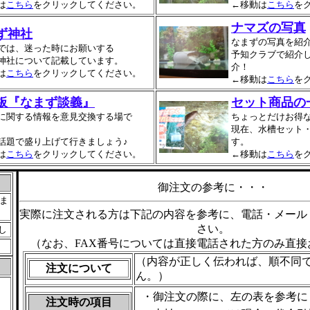
は
こちら
をクリックしてください。
←移動は
こちら
を
ナマズの写真
ず神社
なまずの写真を紹
では、迷った時にお願いする
予知クラブで紹介
神社について記載しています。
介！
は
こちら
をクリックしてください。
←移動は
こちら
を
板『なまず談義』
セット商品の
に関する情報を意見交換する場で
ちょっとだけお得
現在、水槽セット
話題で盛り上げて行きましょう♪
す。
は
こちら
をクリックしてください。
←移動は
こちら
を
御注文の参考に・・・
ま
実際に注文される方は下記の内容を参考に、電話・メール・
さい。
し
（なお、FAX番号については直接電話された方のみ直接
。
（内容が正しく伝われば、順不同
注文について
ん。）
・御注文の際に、左の表を参考に
注文時の項目